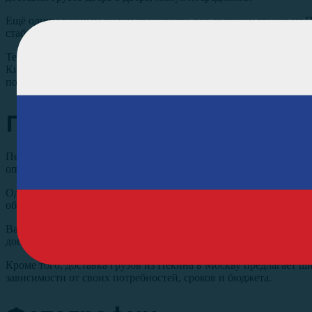
Ещё одним важным видом транспорта для доставки грузов из П
стабильностью, а также более доступной ценой по сравнению 
Тем не менее, при выборе любого вида транспорта для достав
Китаем и Россией необходимо правильно оформить все необхо
помогут справиться с таможенными формальностями и эффекти
Преимущества и вызовы 
Перевозка грузов из Пекина в Москву является одной из наибо
определенными вызовами.
Одним из главных преимуществ является географическое полож
оба города являются крупными транспортными узлами, что обе
Важным аспектом перевозки грузов является таможенное оформ
дополнительного времени и ресурсов. Однако, с опытными эк
Кроме того, доставка грузов из Пекина в Москву предлагает
зависимости от своих потребностей, сроков и бюджета.