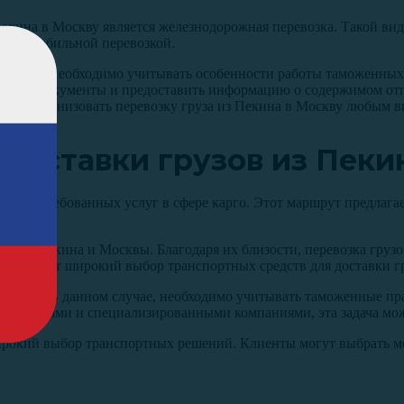
екина в Москву является железнодорожная перевозка. Такой вид
с автомобильной перевозкой.
ки грузов необходимо учитывать особенности работы таможенны
димые документы и предоставить информацию о содержимом отп
вно организовать перевозку груза из Пекина в Москву любым в
доставки грузов из Пеки
лее востребованных услуг в сфере карго. Этот маршрут предлаг
ение Пекина и Москвы. Благодаря их близости, перевозка грузо
спечивает широкий выбор транспортных средств для доставки г
ление. В данном случае, необходимо учитывать таможенные прав
спедиторами и специализированными компаниями, эта задача м
 широкий выбор транспортных решений. Клиенты могут выбрать