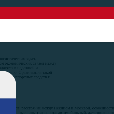
 из Пекина в Мо
логистических задач,
ом экономических связей между
ждаются в надежной и
требителю. Организация такой
бора транспортных средств и
о факторов: расстояние между Пекином и Москвой, особенности
ирать различные виды транспорта: автомобильный, железнодоро