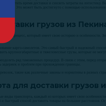
т сократить время доставки и снизить затраты на логистику. Ва
 в Москву. Это может быть достигнуто с помощью использования
оставки грузов из Пекин
ранный процесс, который имеет свою историю и особенности. З
зование карго-самолетов. Это самый быстрый и надежный спосо
тавить крупногабаритные и тяжеловесные грузы, которые не могу
реодолеть ряд таможенных процедур. В связи с этим, перед отп
ь задержек и проблем при прохождении границы.
евозок, такие как различные законы и нормативы в разных стран
та для доставки грузов и
ые виды транспорта, каждый из которых имеет свои особенност
ый и быстрый способ доставить товары на большие расстояния. 