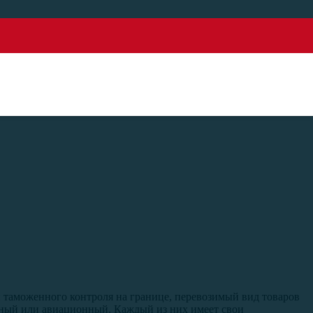
скву
 таможенного контроля на границе, перевозимый вид товаров
жный или авиационный. Каждый из них имеет свои